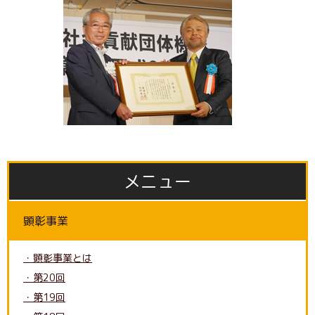
メニュー
顕彰事業
・顕彰事業とは
・第20回
・第19回