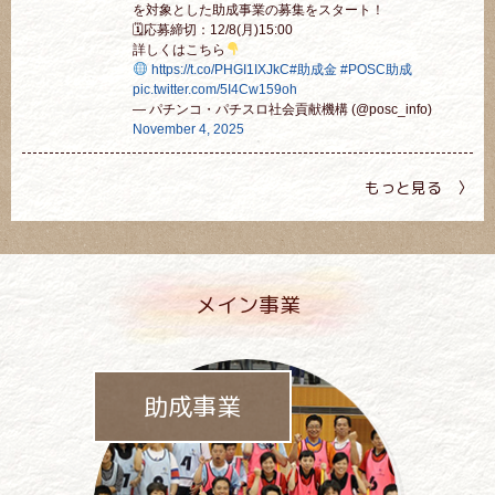
を対象とした助成事業の募集をスタート！
🗓応募締切：12/8(月)15:00
詳しくはこちら
https://t.co/PHGI1IXJkC
#助成金
#POSC助成
pic.twitter.com/5I4Cw159oh
— パチンコ・パチスロ社会貢献機構 (@posc_info)
November 4, 2025
もっと見る 〉
メイン事業
助成事業