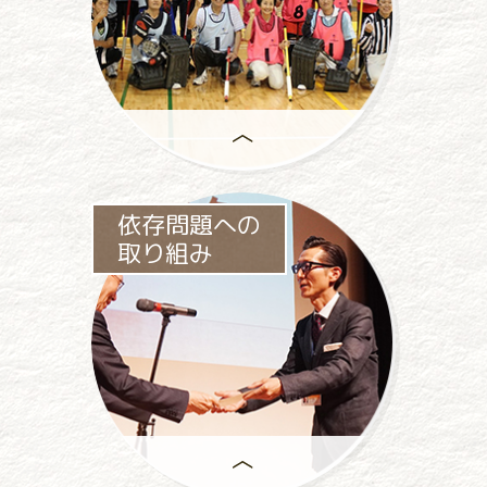
助成事業は、
依存問題への
一般社団法人パチンコパチスロ
取り組み
社会貢献機構の
中心事業です