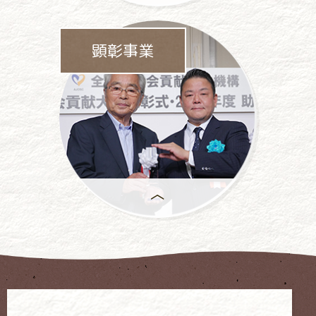
パチンコ・
パチスロ業界をあげて
顕彰事業
依存問題に
取り組んでいます。
年間で
もっとも優れた活動には、
「社会貢献大賞」が
授与 されます。