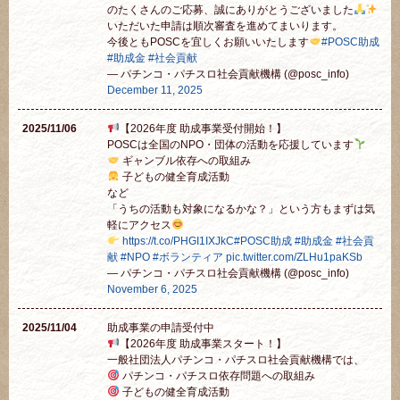
のたくさんのご応募、誠にありがとうございました
いただいた申請は順次審査を進めてまいります。
今後ともPOSCを宜しくお願いいたします
#POSC助成
#助成金
#社会貢献
— パチンコ・パチスロ社会貢献機構 (@posc_info)
December 11, 2025
2025/11/06
【2026年度 助成事業受付開始！】
POSCは全国のNPO・団体の活動を応援しています
ギャンブル依存への取組み
子どもの健全育成活動
など
「うちの活動も対象になるかな？」という方もまずは気
軽にアクセス
https://t.co/PHGI1IXJkC
#POSC助成
#助成金
#社会貢
献
#NPO
#ボランティア
pic.twitter.com/ZLHu1paKSb
— パチンコ・パチスロ社会貢献機構 (@posc_info)
November 6, 2025
2025/11/04
助成事業の申請受付中
【2026年度 助成事業スタート！】
一般社団法人パチンコ・パチスロ社会貢献機構では、
パチンコ・パチスロ依存問題への取組み
子どもの健全育成活動