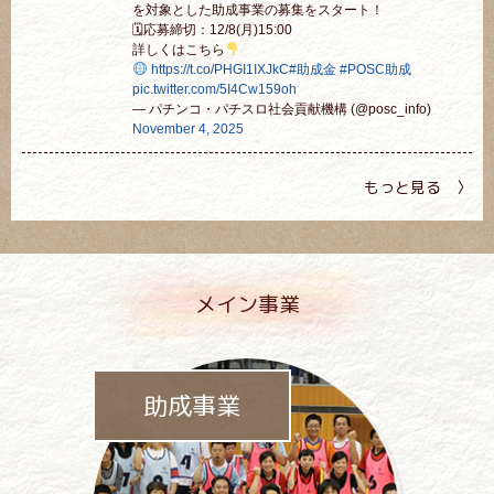
を対象とした助成事業の募集をスタート！
🗓応募締切：12/8(月)15:00
詳しくはこちら
https://t.co/PHGI1IXJkC
#助成金
#POSC助成
pic.twitter.com/5I4Cw159oh
— パチンコ・パチスロ社会貢献機構 (@posc_info)
November 4, 2025
もっと見る 〉
メイン事業
助成事業