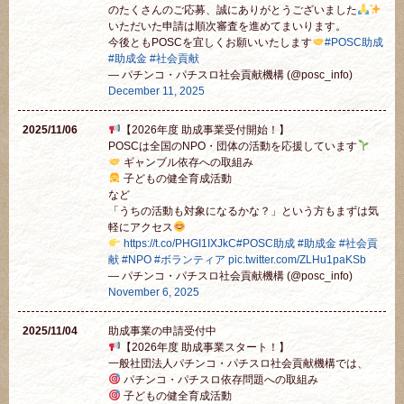
のたくさんのご応募、誠にありがとうございました
いただいた申請は順次審査を進めてまいります。
今後ともPOSCを宜しくお願いいたします
#POSC助成
#助成金
#社会貢献
— パチンコ・パチスロ社会貢献機構 (@posc_info)
December 11, 2025
2025/11/06
【2026年度 助成事業受付開始！】
POSCは全国のNPO・団体の活動を応援しています
ギャンブル依存への取組み
子どもの健全育成活動
など
「うちの活動も対象になるかな？」という方もまずは気
軽にアクセス
https://t.co/PHGI1IXJkC
#POSC助成
#助成金
#社会貢
献
#NPO
#ボランティア
pic.twitter.com/ZLHu1paKSb
— パチンコ・パチスロ社会貢献機構 (@posc_info)
November 6, 2025
2025/11/04
助成事業の申請受付中
【2026年度 助成事業スタート！】
一般社団法人パチンコ・パチスロ社会貢献機構では、
パチンコ・パチスロ依存問題への取組み
子どもの健全育成活動