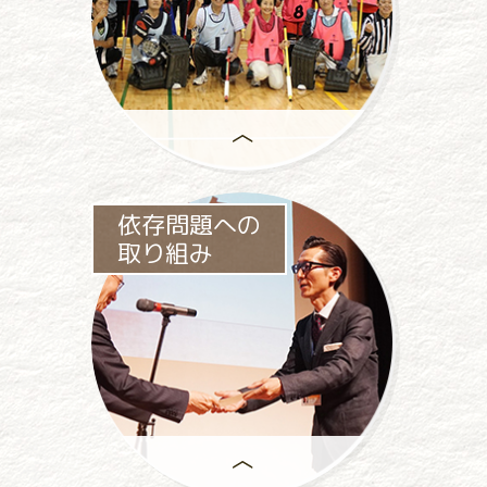
助成事業は、
依存問題への
一般社団法人パチンコパチスロ
取り組み
社会貢献機構の
中心事業です