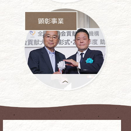
パチンコ・
パチスロ業界をあげて
顕彰事業
依存問題に
取り組んでいます。
年間で
もっとも優れた活動には、
「社会貢献大賞」が
授与 されます。