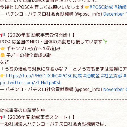
いただいた申請は順次審査を進めてまいります。
今後ともPOSCを宜しくお願いいたします
#POSC助成
#助成
— パチンコ・パチスロ社会貢献機構 (@posc_info)
December 
【2026年度 助成事業受付開始！】
POSCは全国のNPO・団体の活動を応援しています
ギャンブル依存への取組み
子どもの健全育成活動
など
「うちの活動も対象になるかな？」という方もまずは気軽にア
https://t.co/PHGI1IXJkC
#POSC助成
#助成金
#社会貢献
#
pic.twitter.com/ZLHu1paKSb
— パチンコ・パチスロ社会貢献機構 (@posc_info)
November 
助成事業の申請受付中
【2026年度 助成事業スタート！】
一般社団法人パチンコ・パチスロ社会貢献機構では、