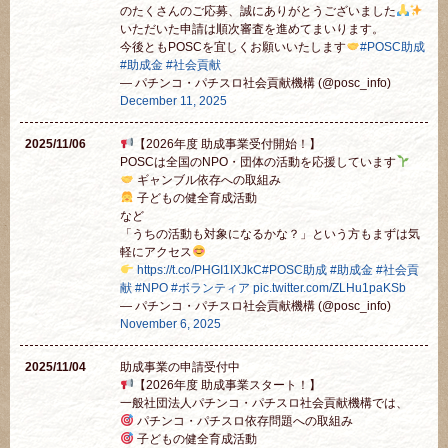
のたくさんのご応募、誠にありがとうございました
いただいた申請は順次審査を進めてまいります。
今後ともPOSCを宜しくお願いいたします
#POSC助成
#助成金
#社会貢献
— パチンコ・パチスロ社会貢献機構 (@posc_info)
December 11, 2025
2025/11/06
【2026年度 助成事業受付開始！】
POSCは全国のNPO・団体の活動を応援しています
ギャンブル依存への取組み
子どもの健全育成活動
など
「うちの活動も対象になるかな？」という方もまずは気
軽にアクセス
https://t.co/PHGI1IXJkC
#POSC助成
#助成金
#社会貢
献
#NPO
#ボランティア
pic.twitter.com/ZLHu1paKSb
— パチンコ・パチスロ社会貢献機構 (@posc_info)
November 6, 2025
2025/11/04
助成事業の申請受付中
【2026年度 助成事業スタート！】
一般社団法人パチンコ・パチスロ社会貢献機構では、
パチンコ・パチスロ依存問題への取組み
子どもの健全育成活動