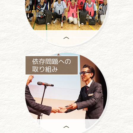
助成事業は、
依存問題への
一般社団法人パチンコパチスロ
取り組み
社会貢献機構の
中心事業です