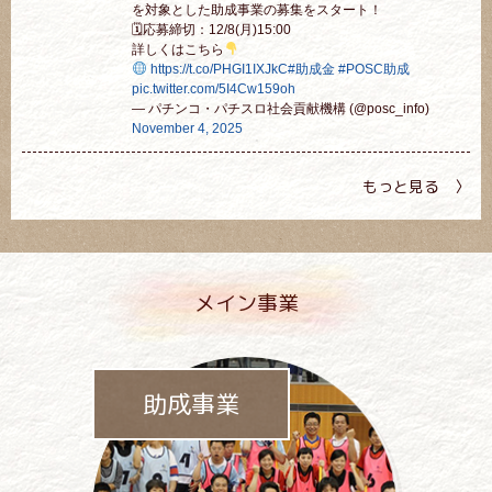
を対象とした助成事業の募集をスタート！
🗓応募締切：12/8(月)15:00
詳しくはこちら
https://t.co/PHGI1IXJkC
#助成金
#POSC助成
pic.twitter.com/5I4Cw159oh
— パチンコ・パチスロ社会貢献機構 (@posc_info)
November 4, 2025
もっと見る 〉
メイン事業
助成事業