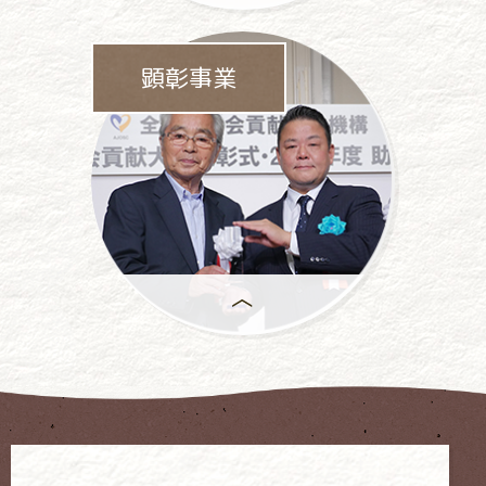
パチンコ・
パチスロ業界をあげて
顕彰事業
依存問題に
取り組んでいます。
年間で
もっとも優れた活動には、
「社会貢献大賞」が
授与 されます。