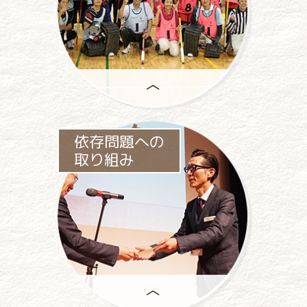
助成事業は、
依存問題への
一般社団法人パチンコパチスロ
取り組み
社会貢献機構の
中心事業です