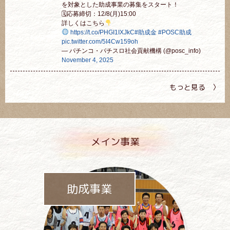
を対象とした助成事業の募集をスタート！
🗓応募締切：12/8(月)15:00
詳しくはこちら
https://t.co/PHGI1IXJkC
#助成金
#POSC助成
pic.twitter.com/5I4Cw159oh
— パチンコ・パチスロ社会貢献機構 (@posc_info)
November 4, 2025
もっと見る 〉
メイン事業
助成事業