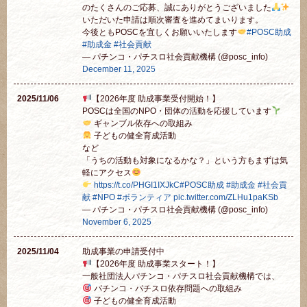
のたくさんのご応募、誠にありがとうございました
いただいた申請は順次審査を進めてまいります。
今後ともPOSCを宜しくお願いいたします
#POSC助成
#助成金
#社会貢献
— パチンコ・パチスロ社会貢献機構 (@posc_info)
December 11, 2025
2025/11/06
【2026年度 助成事業受付開始！】
POSCは全国のNPO・団体の活動を応援しています
ギャンブル依存への取組み
子どもの健全育成活動
など
「うちの活動も対象になるかな？」という方もまずは気
軽にアクセス
https://t.co/PHGI1IXJkC
#POSC助成
#助成金
#社会貢
献
#NPO
#ボランティア
pic.twitter.com/ZLHu1paKSb
— パチンコ・パチスロ社会貢献機構 (@posc_info)
November 6, 2025
2025/11/04
助成事業の申請受付中
【2026年度 助成事業スタート！】
一般社団法人パチンコ・パチスロ社会貢献機構では、
パチンコ・パチスロ依存問題への取組み
子どもの健全育成活動