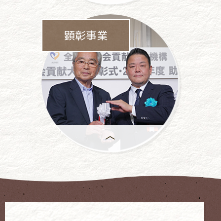
パチンコ・
パチスロ業界をあげて
顕彰事業
依存問題に
取り組んでいます。
年間で
もっとも優れた活動には、
「社会貢献大賞」が
授与 されます。