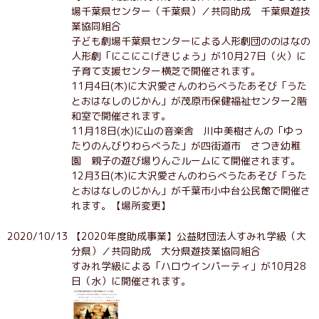
場千葉県センター（千葉県）／共同助成 千葉県遊技
業協同組合
子ども劇場千葉県センターによる人形劇団ののはなの
人形劇「にこにこげきじょう」が10月27日（火）に
子育て支援センター横芝で開催されます。
11月4日(木)に大沢愛さんのわらべうたあそび「うた
とおはなしのじかん」が茂原市保健福祉センター2階
和室で開催されます。
11月18日(水)に山の音楽舎 川中美樹さんの「ゆっ
たりのんびりわらべうた」が四街道市 さつき幼稚
園 親子の遊び場りんごルームにて開催されます。
12月3日(木)に大沢愛さんのわらべうたあそび「うた
とおはなしのじかん」が千葉市小中台公民館で開催さ
れます。【場所変更】
2020/10/13
【2020年度助成事業】公益財団法人すみれ学級（大
分県）／共同助成 大分県遊技業協同組合
すみれ学級による「ハロウインパーティ」が10月28
日（水）に開催されます。