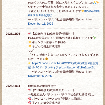
のたくさんのご応募、誠にありがとうございました
いただいた申請は順次審査を進めてまいります。
今後ともPOSCを宜しくお願いいたします
#POSC助成
#助成金
#社会貢献
— パチンコ・パチスロ社会貢献機構 (@posc_info)
December 11, 2025
2025/11/06
【2026年度 助成事業受付開始！】
POSCは全国のNPO・団体の活動を応援しています
ギャンブル依存への取組み
子どもの健全育成活動
など
「うちの活動も対象になるかな？」という方もまずは気
軽にアクセス
https://t.co/PHGI1IXJkC
#POSC助成
#助成金
#社会貢
献
#NPO
#ボランティア
pic.twitter.com/ZLHu1paKSb
— パチンコ・パチスロ社会貢献機構 (@posc_info)
November 6, 2025
2025/11/04
助成事業の申請受付中
【2026年度 助成事業スタート！】
一般社団法人パチンコ・パチスロ社会貢献機構では、
パチンコ・パチスロ依存問題への取組み
子どもの健全育成活動