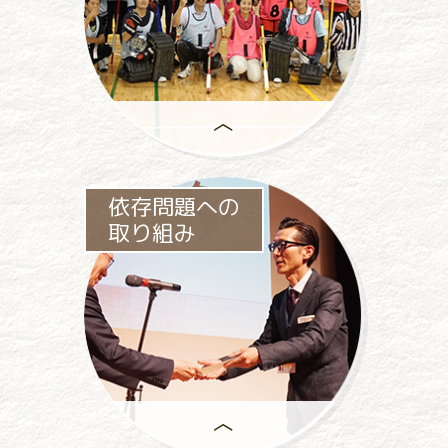
助成事業は、
依存問題への
一般社団法人パチンコパチスロ
取り組み
社会貢献機構の
中心事業です