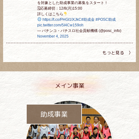
を対象とした助成事業の募集をスタート！
🗓応募締切：12/8(月)15:00
詳しくはこちら
https://t.co/PHGI1IXJkC
#助成金
#POSC助成
pic.twitter.com/5I4Cw159oh
— パチンコ・パチスロ社会貢献機構 (@posc_info)
November 4, 2025
もっと見る 〉
メイン事業
助成事業