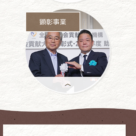
パチンコ・
パチスロ業界をあげて
顕彰事業
依存問題に
取り組んでいます。
年間で
もっとも優れた活動には、
「社会貢献大賞」が
授与 されます。