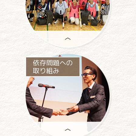
助成事業は、
依存問題への
一般社団法人パチンコパチスロ
取り組み
社会貢献機構の
中心事業です