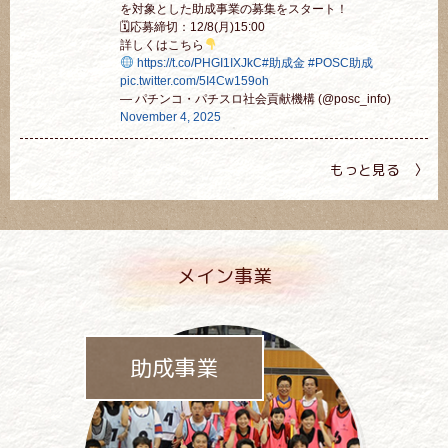
を対象とした助成事業の募集をスタート！
🗓応募締切：12/8(月)15:00
詳しくはこちら
https://t.co/PHGI1IXJkC
#助成金
#POSC助成
pic.twitter.com/5I4Cw159oh
— パチンコ・パチスロ社会貢献機構 (@posc_info)
November 4, 2025
もっと見る 〉
メイン事業
助成事業