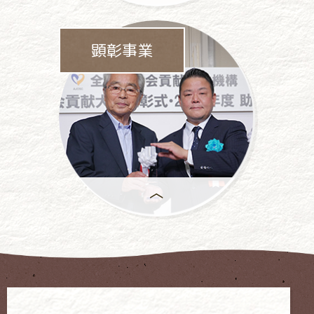
パチンコ・
パチスロ業界をあげて
顕彰事業
依存問題に
取り組んでいます。
年間で
もっとも優れた活動には、
「社会貢献大賞」が
授与 されます。