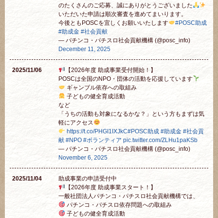
のたくさんのご応募、誠にありがとうございました
いただいた申請は順次審査を進めてまいります。
今後ともPOSCを宜しくお願いいたします
#POSC助成
#助成金
#社会貢献
— パチンコ・パチスロ社会貢献機構 (@posc_info)
December 11, 2025
2025/11/06
【2026年度 助成事業受付開始！】
POSCは全国のNPO・団体の活動を応援しています
ギャンブル依存への取組み
子どもの健全育成活動
など
「うちの活動も対象になるかな？」という方もまずは気
軽にアクセス
https://t.co/PHGI1IXJkC
#POSC助成
#助成金
#社会貢
献
#NPO
#ボランティア
pic.twitter.com/ZLHu1paKSb
— パチンコ・パチスロ社会貢献機構 (@posc_info)
November 6, 2025
2025/11/04
助成事業の申請受付中
【2026年度 助成事業スタート！】
一般社団法人パチンコ・パチスロ社会貢献機構では、
パチンコ・パチスロ依存問題への取組み
子どもの健全育成活動