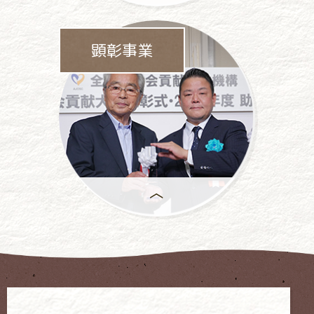
パチンコ・
パチスロ業界をあげて
顕彰事業
依存問題に
取り組んでいます。
年間で
もっとも優れた活動には、
「社会貢献大賞」が
授与 されます。