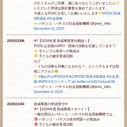
のたくさんのご応募、誠にありがとうございました
いただいた申請は順次審査を進めてまいります。
今後ともPOSCを宜しくお願いいたします
#POSC助成
#助成金
#社会貢献
— パチンコ・パチスロ社会貢献機構 (@posc_info)
December 11, 2025
2025/11/06
【2026年度 助成事業受付開始！】
POSCは全国のNPO・団体の活動を応援しています
ギャンブル依存への取組み
子どもの健全育成活動
など
「うちの活動も対象になるかな？」という方もまずは気
軽にアクセス
https://t.co/PHGI1IXJkC
#POSC助成
#助成金
#社会貢
献
#NPO
#ボランティア
pic.twitter.com/ZLHu1paKSb
— パチンコ・パチスロ社会貢献機構 (@posc_info)
November 6, 2025
2025/11/04
助成事業の申請受付中
【2026年度 助成事業スタート！】
一般社団法人パチンコ・パチスロ社会貢献機構では、
パチンコ・パチスロ依存問題への取組み
子どもの健全育成活動