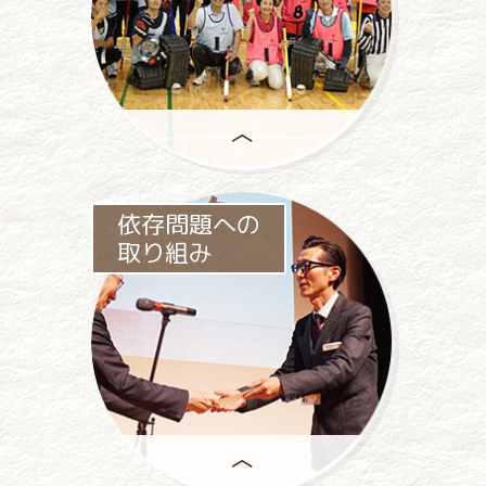
助成事業は、
依存問題への
一般社団法人パチンコパチスロ
取り組み
社会貢献機構の
中心事業です