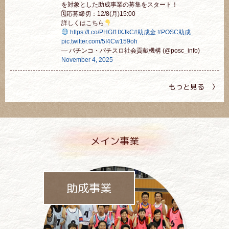
を対象とした助成事業の募集をスタート！
🗓応募締切：12/8(月)15:00
詳しくはこちら
https://t.co/PHGI1IXJkC
#助成金
#POSC助成
pic.twitter.com/5I4Cw159oh
— パチンコ・パチスロ社会貢献機構 (@posc_info)
November 4, 2025
もっと見る 〉
メイン事業
助成事業