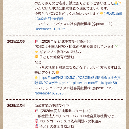
のたくさんのご応募、誠にありがとうございました
いただいた申請は順次審査を進めてまいります。
今後ともPOSCを宜しくお願いいたします
#POSC助成
#助成金
#社会貢献
— パチンコ・パチスロ社会貢献機構 (@posc_info)
December 11, 2025
2025/11/06
【2026年度 助成事業受付開始！】
POSCは全国のNPO・団体の活動を応援しています
ギャンブル依存への取組み
子どもの健全育成活動
など
「うちの活動も対象になるかな？」という方もまずは気
軽にアクセス
https://t.co/PHGI1IXJkC
#POSC助成
#助成金
#社会貢
献
#NPO
#ボランティア
pic.twitter.com/ZLHu1paKSb
— パチンコ・パチスロ社会貢献機構 (@posc_info)
November 6, 2025
2025/11/04
助成事業の申請受付中
【2026年度 助成事業スタート！】
一般社団法人パチンコ・パチスロ社会貢献機構では、
パチンコ・パチスロ依存問題への取組み
子どもの健全育成活動