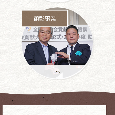
パチンコ・
パチスロ業界をあげて
顕彰事業
依存問題に
取り組んでいます。
年間で
もっとも優れた活動には、
「社会貢献大賞」が
授与 されます。