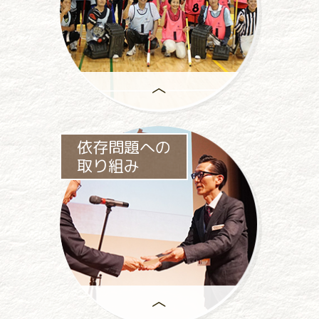
助成事業は、
依存問題への
一般社団法人パチンコパチスロ
取り組み
社会貢献機構の
中心事業です