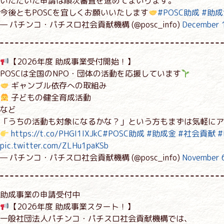
いただいた申請は順次審査を進めてまいります。
今後ともPOSCを宜しくお願いいたします
#POSC助成
#助成
— パチンコ・パチスロ社会貢献機構 (@posc_info)
December 
【2026年度 助成事業受付開始！】
POSCは全国のNPO・団体の活動を応援しています
ギャンブル依存への取組み
子どもの健全育成活動
など
「うちの活動も対象になるかな？」という方もまずは気軽にア
https://t.co/PHGI1IXJkC
#POSC助成
#助成金
#社会貢献
#
pic.twitter.com/ZLHu1paKSb
— パチンコ・パチスロ社会貢献機構 (@posc_info)
November 
助成事業の申請受付中
【2026年度 助成事業スタート！】
一般社団法人パチンコ・パチスロ社会貢献機構では、