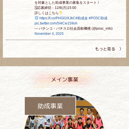
を対象とした助成事業の募集をスタート！
🗓応募締切：12/8(月)15:00
詳しくはこちら
https://t.co/PHGI1IXJkC
#助成金
#POSC助成
pic.twitter.com/5I4Cw159oh
— パチンコ・パチスロ社会貢献機構 (@posc_info)
November 4, 2025
もっと見る 〉
メイン事業
助成事業