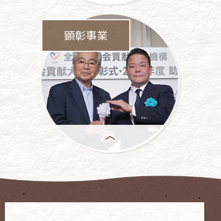
パチンコ・
パチスロ業界をあげて
顕彰事業
依存問題に
取り組んでいます。
年間で
もっとも優れた活動には、
「社会貢献大賞」が
授与 されます。