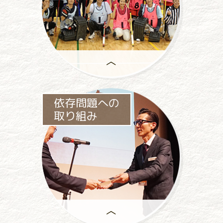
助成事業は、
依存問題への
一般社団法人パチンコパチスロ
取り組み
社会貢献機構の
中心事業です