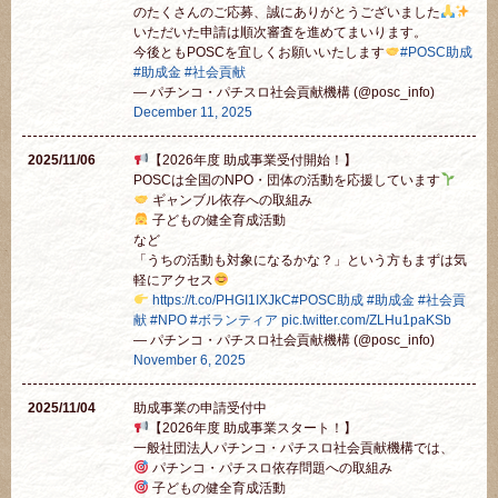
のたくさんのご応募、誠にありがとうございました
いただいた申請は順次審査を進めてまいります。
今後ともPOSCを宜しくお願いいたします
#POSC助成
#助成金
#社会貢献
— パチンコ・パチスロ社会貢献機構 (@posc_info)
December 11, 2025
2025/11/06
【2026年度 助成事業受付開始！】
POSCは全国のNPO・団体の活動を応援しています
ギャンブル依存への取組み
子どもの健全育成活動
など
「うちの活動も対象になるかな？」という方もまずは気
軽にアクセス
https://t.co/PHGI1IXJkC
#POSC助成
#助成金
#社会貢
献
#NPO
#ボランティア
pic.twitter.com/ZLHu1paKSb
— パチンコ・パチスロ社会貢献機構 (@posc_info)
November 6, 2025
2025/11/04
助成事業の申請受付中
【2026年度 助成事業スタート！】
一般社団法人パチンコ・パチスロ社会貢献機構では、
パチンコ・パチスロ依存問題への取組み
子どもの健全育成活動