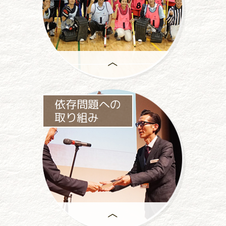
助成事業は、
依存問題への
一般社団法人パチンコパチスロ
取り組み
社会貢献機構の
中心事業です