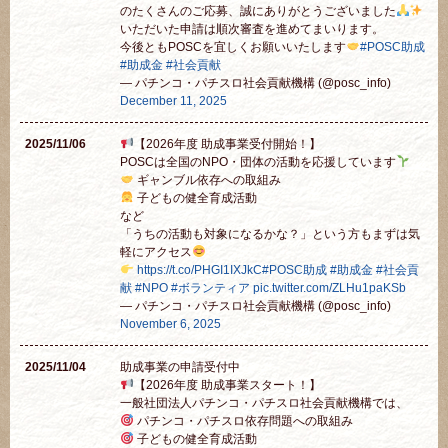
のたくさんのご応募、誠にありがとうございました
いただいた申請は順次審査を進めてまいります。
今後ともPOSCを宜しくお願いいたします
#POSC助成
#助成金
#社会貢献
— パチンコ・パチスロ社会貢献機構 (@posc_info)
December 11, 2025
2025/11/06
【2026年度 助成事業受付開始！】
POSCは全国のNPO・団体の活動を応援しています
ギャンブル依存への取組み
子どもの健全育成活動
など
「うちの活動も対象になるかな？」という方もまずは気
軽にアクセス
https://t.co/PHGI1IXJkC
#POSC助成
#助成金
#社会貢
献
#NPO
#ボランティア
pic.twitter.com/ZLHu1paKSb
— パチンコ・パチスロ社会貢献機構 (@posc_info)
November 6, 2025
2025/11/04
助成事業の申請受付中
【2026年度 助成事業スタート！】
一般社団法人パチンコ・パチスロ社会貢献機構では、
パチンコ・パチスロ依存問題への取組み
子どもの健全育成活動