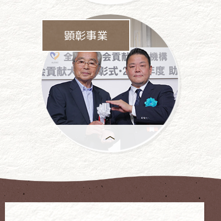
パチンコ・
パチスロ業界をあげて
顕彰事業
依存問題に
取り組んでいます。
年間で
もっとも優れた活動には、
「社会貢献大賞」が
授与 されます。