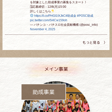
を対象とした助成事業の募集をスタート！
🗓応募締切：12/8(月)15:00
詳しくはこちら
https://t.co/PHGI1IXJkC
#助成金
#POSC助成
pic.twitter.com/5I4Cw159oh
— パチンコ・パチスロ社会貢献機構 (@posc_info)
November 4, 2025
もっと見る 〉
メイン事業
助成事業